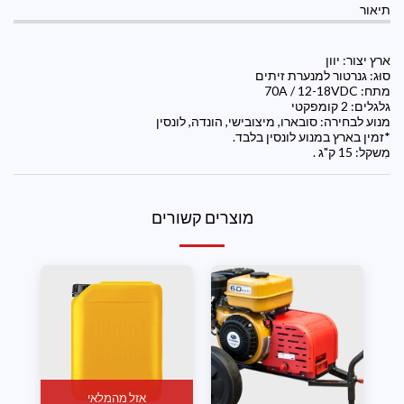
תיאור
ארץ יצור: יוון
סוּג: גנרטור למנערת זיתים
מתח: 70A / 12-18VDC
גלגלים: 2 קומפקטי
מנוע לבחירה: סובארו, מיצובישי, הונדה, לונסין
*זמין בארץ במנוע לונסין בלבד.
מִשקל: 15 ק"ג .
מוצרים קשורים
אזל מהמלאי